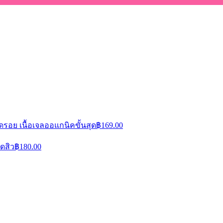
 ลดรอย เนื้อเจลออแกนิคขั้นสุด
฿
169.00
ดสิว
฿
180.00