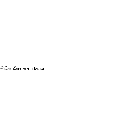
ิตซีน้องฉัตร ของปลอม