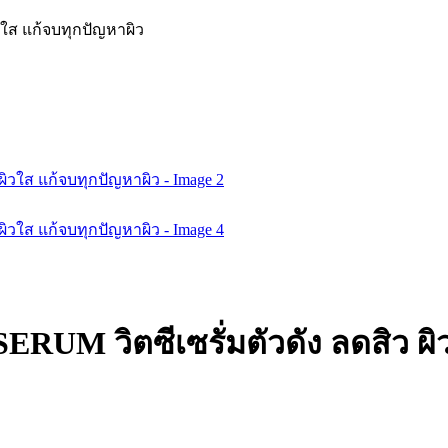
วใส แก้จบทุกปัญหาผิว
ERUM วิตซีเซรั่มตัวดัง ลดสิว ผิ