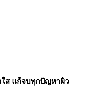
วใส แก้จบทุกปัญหาผิว