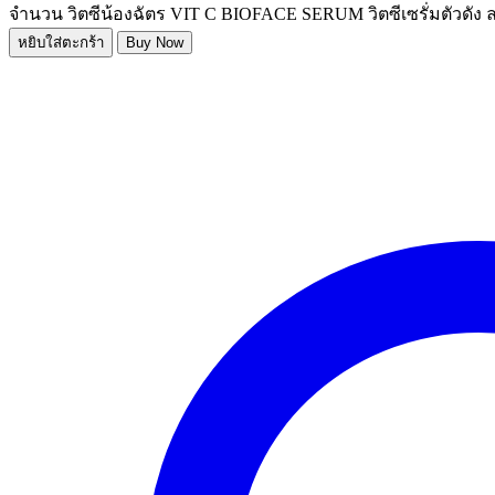
จำนวน วิตซีน้องฉัตร VIT C BIOFACE SERUM วิตซีเซรั่มตัวดัง ลด
หยิบใส่ตะกร้า
Buy Now