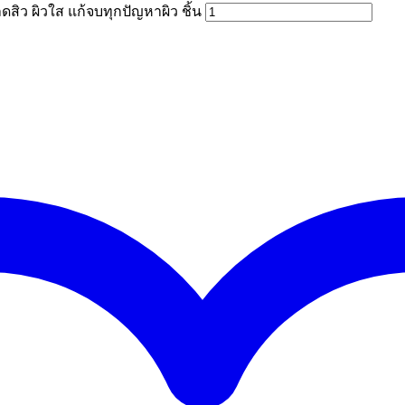
สิว ผิวใส แก้จบทุกปัญหาผิว ชิ้น