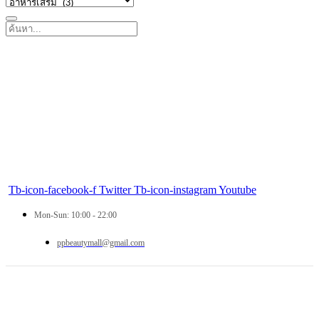
Tb-icon-facebook-f
Twitter
Tb-icon-instagram
Youtube
Mon-Sun: 10:00 - 22:00
ppbeautymall@gmail.com