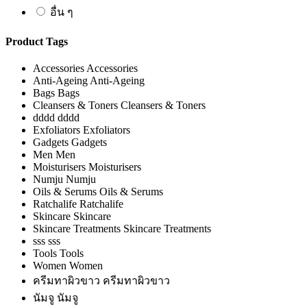
อื่น ๆ
Product Tags
Accessories
Accessories
Anti-Ageing
Anti-Ageing
Bags
Bags
Cleansers & Toners
Cleansers & Toners
dddd
dddd
Exfoliators
Exfoliators
Gadgets
Gadgets
Men
Men
Moisturisers
Moisturisers
Numju
Numju
Oils & Serums
Oils & Serums
Ratchalife
Ratchalife
Skincare
Skincare
Skincare Treatments
Skincare Treatments
sss
sss
Tools
Tools
Women
Women
ครีมทาผิวขาว
ครีมทาผิวขาว
นัมจู
นัมจู