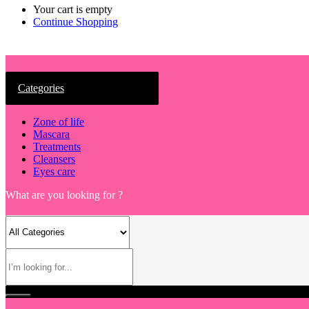
Your cart is empty
Continue Shopping
Categories
Zone of life
Mascara
Treatments
Cleansers
Eyes care
What are you looking for ?